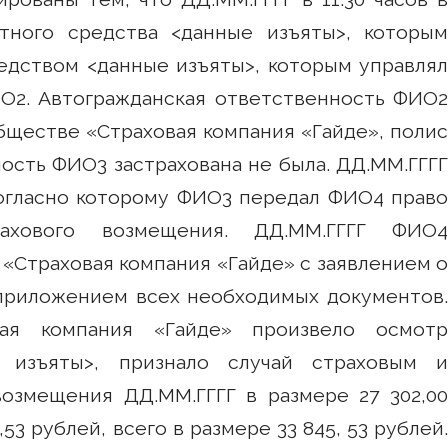
тного средства <данные изъяты>, которым
едством <данные изъяты>, которым управлял
О2. Автогражданская ответственность ФИО2
бществе «Страховая компания «Гайде», полис
сть ФИО3 застрахована не была. ДД.ММ.ГГГГ
огласно которому ФИО3 передал ФИО4 право
рахового возмещения. ДД.ММ.ГГГГ ФИО4
«Страховая компания «Гайде» с заявлением о
приложением всех необходимых документов.
ая компания «Гайде» произвело осмотр
е изъяты>, признало случай страховым и
озмещения ДД.ММ.ГГГГ в размере 27 302,00
53 рублей, всего в размере 33 845, 53 рублей.