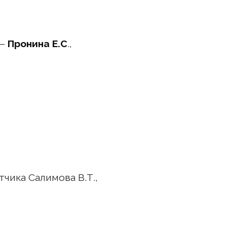
 –
Пронина Е.С
.,
чика Салимова В.Т.,